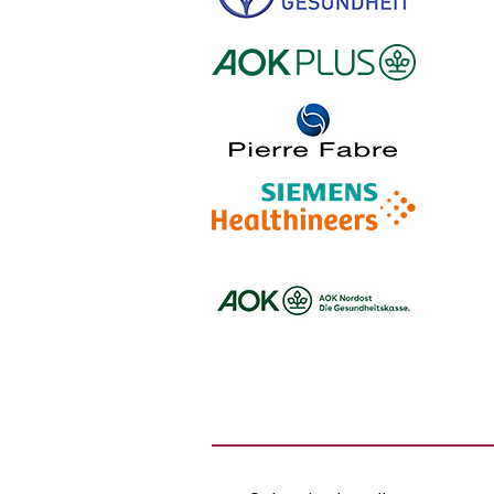
Logo – Stiftung Gesundheit
Logo – AOK PLUS
Logo – Pierre Fabre Pharma
Logo – Siemens Healthineers
Logo – BARMER
Logo – AOK NORDOEST
Logo – IKK_Classic
Logo – AOK Rheinland/Hamburg
Logo – AOK Bayern
Logo - Medicalvalley