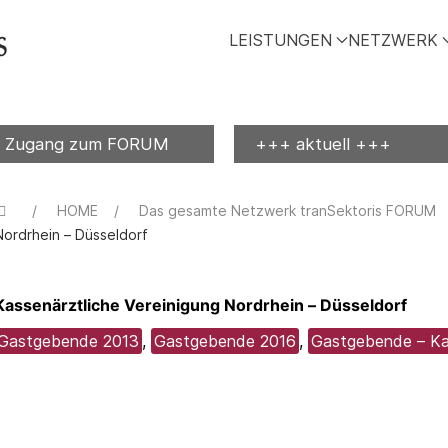
LEISTUNGEN
NETZWERK
Zugang zum FORUM
+++ aktuell +++
HOME
Das gesamte Netzwerk tranSektoris FORUM
Nordrhein – Düsseldorf
Kassenärztliche Vereinigung Nordrhein – Düsseldorf
Gastgebende 2013
,
Gastgebende 2016
,
Gastgebende – Kas