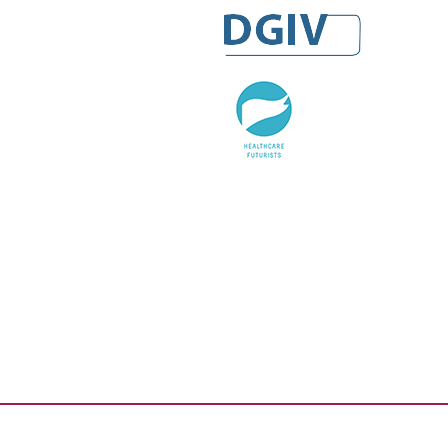
DGIV
HealthCare Futurists
Alexander Thamm GmbH
Hashtag Gesundheit
medzudo
HealthCorp Partners