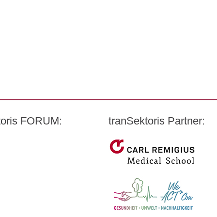
ktoris FORUM:
tranSektoris Partner:
t Quandt
Carl Remigius Medical Schoo
harmazeutischen Industrie e. V. (BPI)
WeACT Con