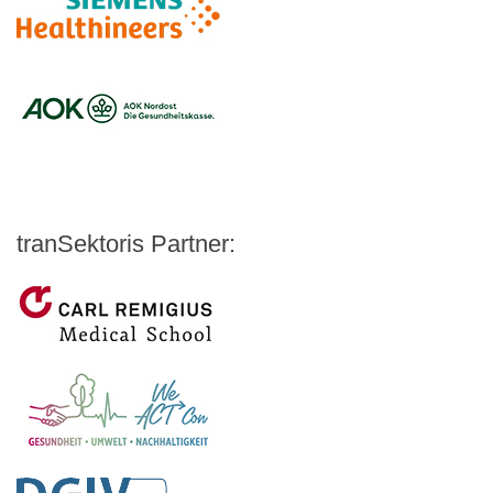
Logo – Siemens Healthineers
Logo – BARMER
Logo – AOK NORDOEST
Logo – IKK_Classic
Logo – AOK Rheinland/Hamburg
Logo – AOK Bayern
Logo - Medicalvalley
tranSektoris Partner:
Carl Remigius Medical School
WeACT Con