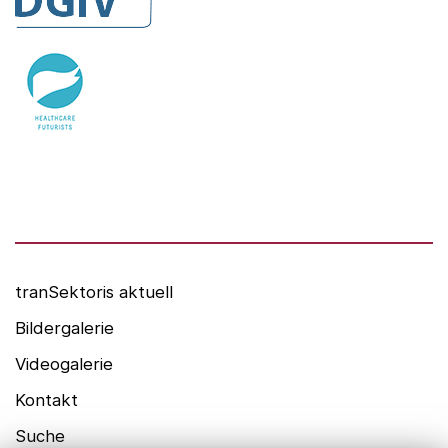
DGIV
HealthCare Futurists
Alexander Thamm GmbH
Hashtag Gesundheit
medzudo
HealthCorp Partners
tranSektoris aktuell
Bildergalerie
Videogalerie
Kontakt
Suche