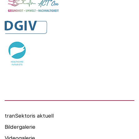
WeACT Con
DGIV
HealthCare Futurists
Alexander Thamm GmbH
Hashtag Gesundheit
medzudo
HealthCorp Partners
tranSektoris aktuell
Bildergalerie
Videogalerie