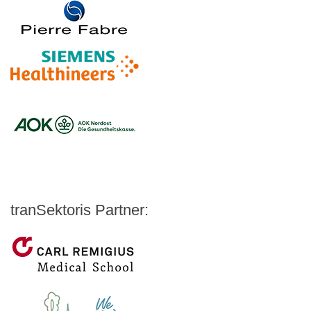
Logo – Pierre Fabre Pharma
Logo – Siemens Healthineers
Logo – BARMER
Logo – AOK NORDOEST
Logo – IKK_Classic
Logo – AOK Rheinland/Hamburg
Logo – AOK Bayern
Logo - Medicalvalley
tranSektoris Partner:
Carl Remigius Medical School