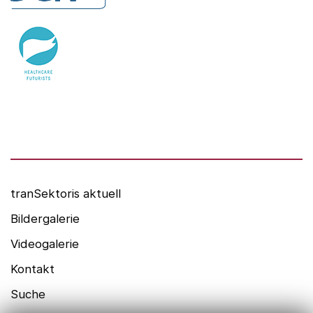
DGIV
HealthCare Futurists
Alexander Thamm GmbH
Hashtag Gesundheit
medzudo
HealthCorp Partners
tranSektoris aktuell
Bildergalerie
Videogalerie
Kontakt
Suche