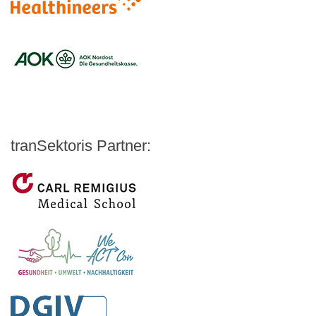
Logo – Siemens Healthineers
Logo – BARMER
Logo – AOK NORDOEST
Logo – IKK_Classic
Logo – AOK Rheinland/Hamburg
Logo – AOK Bayern
Logo - Medicalvalley
tranSektoris Partner:
Carl Remigius Medical School
WeACT Con