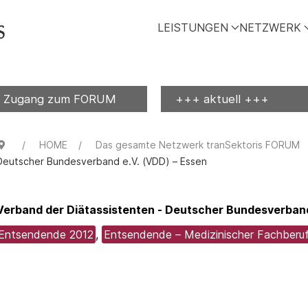
LEISTUNGEN
NETZWERK
Zugang zum FORUM
+++ aktuell +++
HOME
Das gesamte Netzwerk tranSektoris FORUM
Deutscher Bundesverband e.V. (VDD) – Essen
Verband der Diätassistenten - Deutscher Bundesverband
Entsendende 2012
,
Entsendende – Medizinischer Fachberuf