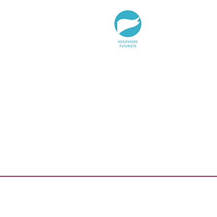
HealthCare Futurists
Alexander Thamm GmbH
Hashtag Gesundheit
medzudo
HealthCorp Partners