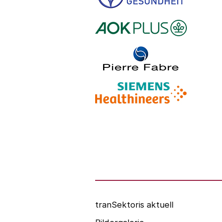
Logo – Stiftung Gesundheit
Logo – AOK PLUS
Logo – Pierre Fabre Pharma
Logo – Siemens Healthineers
Logo – BARMER
Logo – AOK NORDOEST
Logo – IKK_Classic
Logo – AOK Rheinland/Hamburg
Logo – AOK Bayern
Logo - Medicalvalley
tranSektoris aktuell