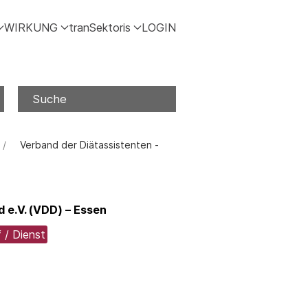
WIRKUNG
tranSektoris
LOGIN
Suche
Verband der Diätassistenten -
 e.V. (VDD) – Essen
 / Dienst