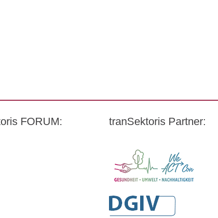
ktoris FORUM:
tranSektoris Partner:
Carl Remigius Medical Schoo
t Quandt
WeACT Con
harmazeutischen Industrie e. V. (BPI)
DGIV