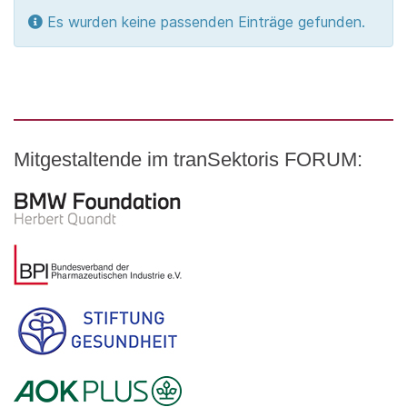
Information
Es wurden keine passenden Einträge gefunden.
Mitgestaltende im tranSektoris FORUM:
Logo – BMW Foundation Herbert Quandt
Logo – BDI Bundesverband der Pharmazeutischen Indust
Logo – Stiftung Gesundheit
Logo – AOK PLUS