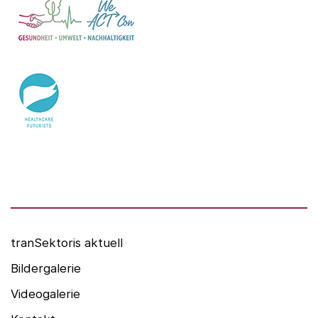
WeACT Con
DGIV
HealthCare Futurists
Alexander Thamm GmbH
Hashtag Gesundheit
medzudo
HealthCorp Partners
tranSektoris aktuell
Bildergalerie
Videogalerie