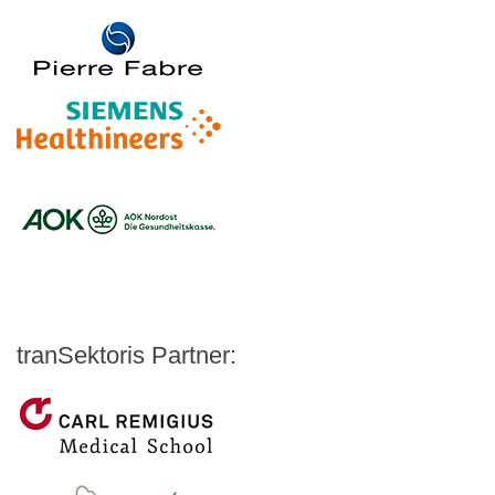
Logo – Pierre Fabre Pharma
Logo – Siemens Healthineers
Logo – BARMER
Logo – AOK NORDOEST
Logo – IKK_Classic
Logo – AOK Rheinland/Hamburg
Logo – AOK Bayern
Logo - Medicalvalley
tranSektoris Partner:
Carl Remigius Medical School