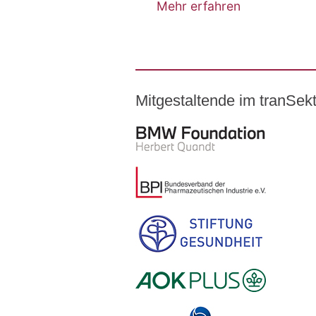
Mehr erfahren
Mitgestaltende im tranSe
Logo – BMW Foundation Herber
Logo – BDI Bundesverband der Ph
Logo – Stiftung Gesundheit
Logo – AOK PLUS