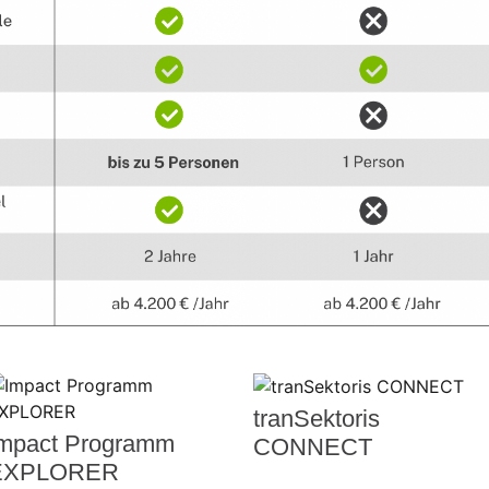
tranSektoris
mpact Programm
CONNECT
EXPLORER