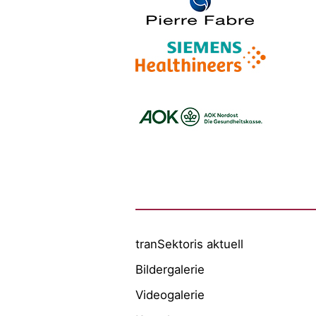
Logo – Pierre Fabre Pharma
Logo – Siemens Healthineers
Logo – BARMER
Logo – AOK NORDOEST
Logo – IKK_Classic
Logo – AOK Rheinland/Hamburg
Logo – AOK Bayern
Logo - Medicalvalley
tranSektoris aktuell
Bildergalerie
Videogalerie