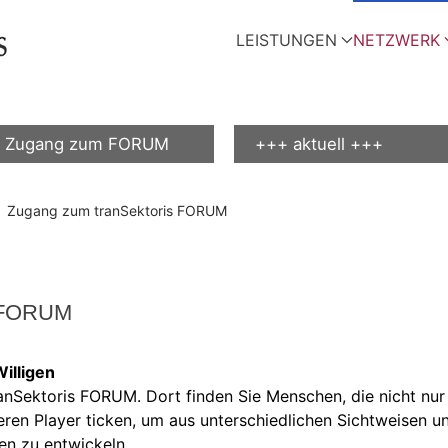
LEISTUNGEN
NETZWERK
Zugang zum FORUM
+++ aktuell +++
Zugang zum tranSektoris FORUM
s FORUM
illigen
anSektoris FORUM. Dort finden Sie Menschen, die nicht nur
eren Player ticken, um aus unterschiedlichen Sichtweisen 
n zu entwickeln.