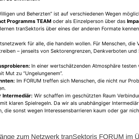
ligen und Beherzten” ist auf verschiedenen Wegen möglich:
act Programms TEAM
oder als Einzelperson über das
Impa
lernen tranSektoris über eines der anderen Formate kennen
itsnetzwerk für alle, die handeln wollen. Für Menschen, di
reiben – jenseits von Sektorengrenzen, Denkverboten und S
usprobieren:
In einer wertschätzenden Atmosphäre testen
 mit Mut zu “Ungelungenem”.
nnten:
Im FORUM treffen sich Menschen, die nicht nur Pro
en.
r Intermediär:
Wir schaffen im geschützten Raum Verbindun
mit klaren Spielregeln. Da wir als unabhängiger Intermediär 
 die sonst wegen Interessensbarrieren kaum oder gar nich
änge zum Netzwerk tranSektoris FORUM im Ü