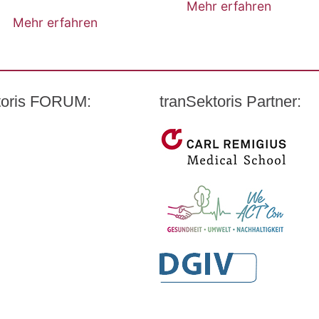
Mehr erfahren
Mehr erfahren
ktoris FORUM:
tranSektoris Partner:
t Quandt
Carl Remigius Medical Scho
armazeutischen Industrie e. V. (BPI)
WeACT Con
DGIV
HealthCare Futurists