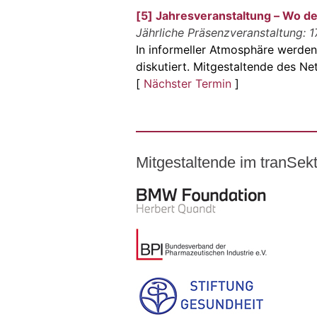
[5] Jahresveranstaltung – Wo der
Jährliche Präsenzveranstaltung: 
In informeller Atmosphäre werde
diskutiert. Mitgestaltende des N
[
Nächster Termin
]
Mitgestaltende im tranSe
Logo – BMW Foundation Herber
Logo – BDI Bundesverband der Ph
Logo – Stiftung Gesundheit