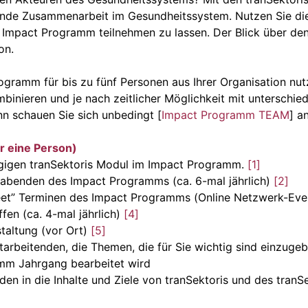
ende Zusammenarbeit im Gesundheitssystem. Nutzen Sie die
mpact Programm teilnehmen zu lassen. Der Blick über den T
ion.
gramm für bis zu fünf Personen aus Ihrer Organisation nu
inieren und je nach zeitlicher Möglichkeit mit unterschiedl
nn schauen Sie sich unbedingt [
Impact Programm TEAM
] an
 eine Person)
gigen tranSektoris Modul im Impact Programm.
[
1
]
rabenden des Impact Programms (ca. 6-mal jährlich)
[
2
]
et” Terminen des Impact Programms (Online Netzwerk-Event
ffen (ca. 4-mal jährlich)
[
4
]
taltung (vor Ort)
[
5
]
itarbeitenden, die Themen, die für Sie wichtig sind einzuge
mm Jahrgang bearbeitet wird
nden in die Inhalte und Ziele von tranSektoris und des tran