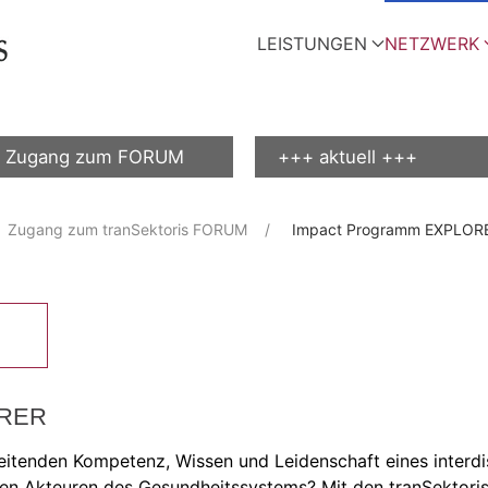
LEISTUNGEN
NETZWERK
Zugang zum FORUM
+++ aktuell +++
Zugang zum tranSektoris FORUM
Impact Programm EXPLOR
ORER
beitenden Kompetenz, Wissen und Leidenschaft eines interdi
en Akteuren des Gesundheitssystems? Mit den tranSektoris