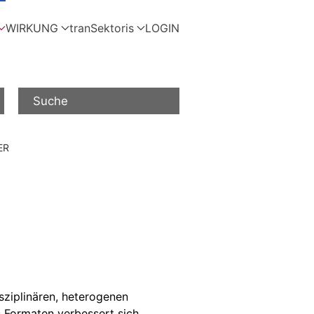
WIRKUNG
tranSektoris
LOGIN
Suche
ER
sziplinären, heterogenen
 Formaten verbessert sich