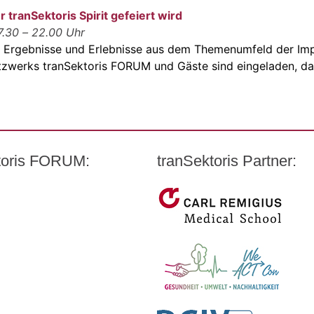
 tranSektoris Spirit gefeiert wird
17.30 – 22.00 Uhr
n Ergebnisse und Erlebnisse aus dem Themenumfeld der Im
etzwerks tranSektoris FORUM und Gäste sind eingeladen, dab
ktoris FORUM:
tranSektoris Partner:
t Quandt
Carl Remigius Medical Scho
armazeutischen Industrie e. V. (BPI)
WeACT Con