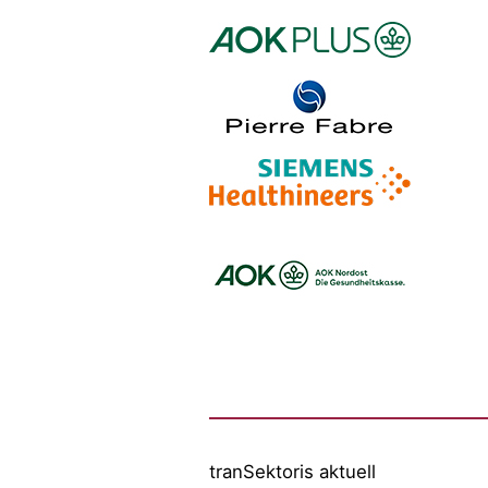
Logo – AOK PLUS
Logo – Pierre Fabre Pharma
Logo – Siemens Healthineers
Logo – BARMER
Logo – AOK NORDOEST
Logo – IKK_Classic
Logo – AOK Rheinland/Hamburg
Logo – AOK Bayern
Logo - Medicalvalley
tranSektoris aktuell