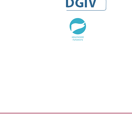
DGIV
HealthCare Futurists
Alexander Thamm GmbH
Hashtag Gesundheit
medzudo
HealthCorp Partners