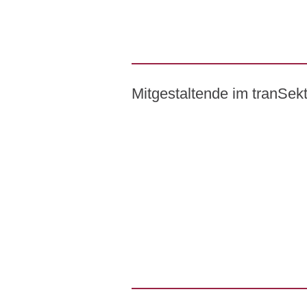
Mitgestaltende im tranSe
Logo – BMW Foundation Herber
Logo – BDI Bundesverband der Ph
Logo – Stiftung Gesundheit
Logo – AOK PLUS
Logo – Pierre Fabre Pharma
Logo – Siemens Healthineers
Logo – BARMER
Logo – AOK NORDOEST
Logo – IKK_Classic
Logo – AOK Rheinland/Hamburg
Logo – AOK Bayern
Logo - Medicalvalley