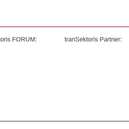
ktoris FORUM:
tranSektoris Partner:
t Quandt
Carl Remigius Medical Scho
armazeutischen Industrie e. V. (BPI)
WeACT Con
DGIV
HealthCare Futurists
Alexander Thamm GmbH
Hashtag Gesundheit
medzudo
HealthCorp Partners