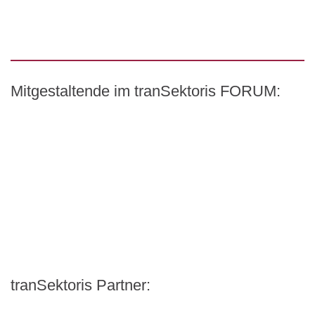
Mitgestaltende im tranSektoris FORUM:
Logo – BMW Foundation Herbert Quandt
Logo – BDI Bundesverband der Pharmazeutischen Indust
Logo – Stiftung Gesundheit
Logo – AOK PLUS
Logo – Pierre Fabre Pharma
Logo – Siemens Healthineers
Logo – BARMER
Logo – AOK NORDOEST
Logo – IKK_Classic
Logo – AOK Rheinland/Hamburg
Logo – AOK Bayern
Logo - Medicalvalley
tranSektoris Partner: