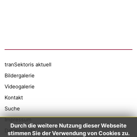
Carl Remigius Medical School
WeACT Con
DGIV
HealthCare Futurists
Alexander Thamm GmbH
Hashtag Gesundheit
medzudo
HealthCorp Partners
tranSektoris aktuell
Bildergalerie
Videogalerie
Kontakt
Suche
Impressum
Durch die weitere Nutzung dieser Webseite
Datenschutz
stimmen Sie der Verwendung von Cookies zu.