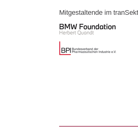
Mitgestaltende im tranSe
Logo – BMW Foundation Herber
Logo – BDI Bundesverband der P
Logo – Stiftung Gesundheit
Logo – AOK PLUS
Logo – Pierre Fabre Pharma
Logo – Siemens Healthineers
Logo – BARMER
Logo – AOK NORDOEST
Logo – IKK_Classic
Logo – AOK Rheinland/Hamburg
Logo – AOK Bayern
Logo - Medicalvalley