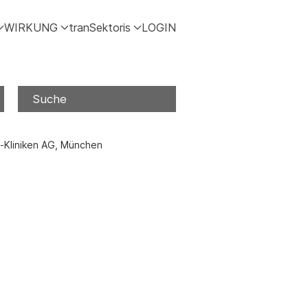
WIRKUNG
tranSektoris
LOGIN
Suche
-Kliniken AG, München