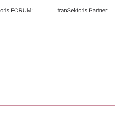
ktoris FORUM:
tranSektoris Partner:
Carl Remigius Medical Schoo
t Quandt
WeACT Con
DGIV
HealthCare Futurists
Alexander Thamm GmbH
harmazeutischen Industrie e. V. (BPI)
Hashtag Gesundheit
medzudo
HealthCorp Partners