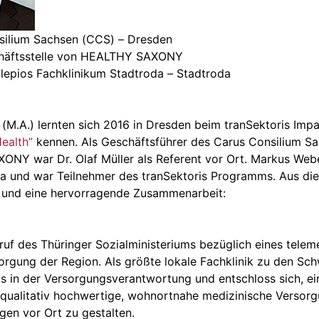
silium Sachsen (CCS) – Dresden
schäftsstelle von HEALTHY SAXONY
lepios Fachklinikum Stadtroda – Stadtroda
 (M.A.) lernten sich 2016 in Dresden beim tranSektoris Im
ealth”
kennen. Als Geschäftsführer des Carus Consilium Sa
NY war Dr. Olaf Müller als Referent vor Ort. Markus Weber
da und war Teilnehmer des tranSektoris Programms. Aus di
 und eine hervorragende Zusammenarbeit:
ruf des Thüringer Sozialministeriums bezüglich eines telem
sorgung der Region. Als größte lokale Fachklinik zu den 
os in der Versorgungsverantwortung und entschloss sich, ei
ine qualitativ hochwertige, wohnortnahe medizinische Verso
gen vor Ort zu gestalten.