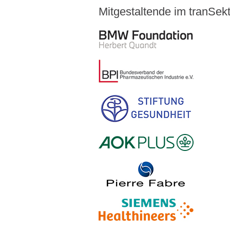
Mitgestaltende im tranSe
Logo – BMW Foundation Herber
Logo – BDI Bundesverband der Ph
Logo – Stiftung Gesundheit
Logo – AOK PLUS
Logo – Pierre Fabre Pharma
Logo – Siemens Healthineers