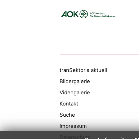
Logo – BARMER
Logo – AOK NORDOEST
Logo – IKK_Classic
Logo – AOK Rheinland/Hamburg
Logo – AOK Bayern
Logo - Medicalvalley
tranSektoris aktuell
Bildergalerie
Videogalerie
Kontakt
Suche
Impressum
Datenschutz