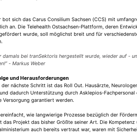
 bot sich das Carus Consilium Sachsen (CCS) mit umfangre
rlich an. Die Telehealth Ostsachsen-Plattform, deren Entw
gefördert wurde, soll möglichst breit und für verschieden
n.
 damals bei tranSektoris hergestellt wurde, wieder auf - 
en!” - Markus Weber
folge und Herausforderungen
, der nächste Schritt ist das Roll Out. Hausärzte, Neurolog
nd dadurch Unterstützung durch Asklepios-Fachpersonal 
e Versorgung garantiert werden.
ereinfacht, wie langwierige Prozesse bezüglich der Förderm
st das Projekt das bisher Größte seiner Art. Die Kompeten
lministerium auch bereits vertraut war, waren mit Sicherh