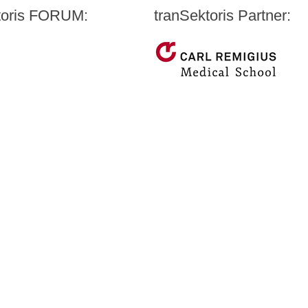
ktoris FORUM:
tranSektoris Partner:
t Quandt
Carl Remigius Medical Scho
WeACT Con
armazeutischen Industrie e. V. (BPI)
DGIV
HealthCare Futurists
Alexander Thamm GmbH
Hashtag Gesundheit
medzudo
HealthCorp Partners