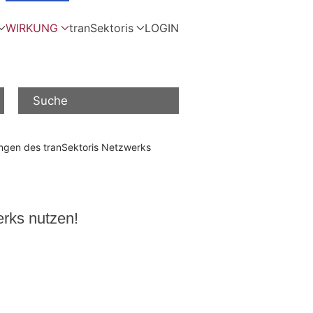
WIRKUNG
tranSektoris
LOGIN
Suche
ungen des tranSektoris Netzwerks
erks nutzen!