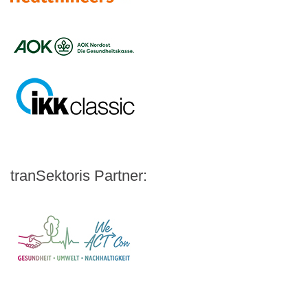
Logo – BARMER
Logo – AOK NORDOEST
Logo – IKK_Classic
Logo – AOK Rheinland/Hamburg
Logo – AOK Bayern
Logo - Medicalvalley
tranSektoris Partner:
Carl Remigius Medical School
WeACT Con
DGIV
HealthCare Futurists