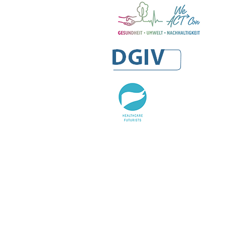
armazeutischen Industrie e. V. (BPI)
WeACT Con
DGIV
HealthCare Futurists
Alexander Thamm GmbH
Hashtag Gesundheit
medzudo
HealthCorp Partners