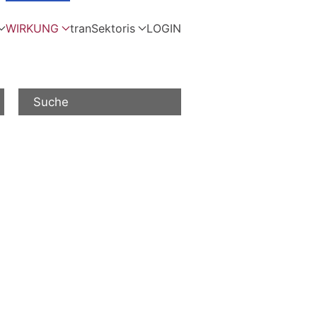
WIRKUNG
tranSektoris
LOGIN
Suche