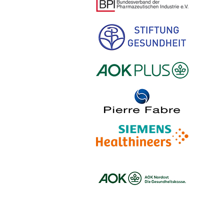
Logo – BDI Bundesverband der Ph
Logo – Stiftung Gesundheit
Logo – AOK PLUS
Logo – Pierre Fabre Pharma
Logo – Siemens Healthineers
Logo – BARMER
Logo – AOK NORDOEST
Logo – IKK_Classic
Logo – AOK Rheinland/Hamburg