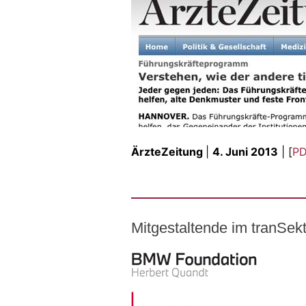
ÄrzteZeitung
|
4. Juni 2013
| [
P
Mitgestaltende im tranSe
Logo – BMW Foundation Herber