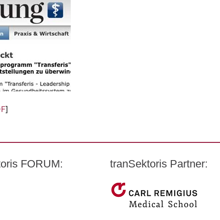
DF
]
ktoris FORUM:
tranSektoris Partner:
t Quandt
Carl Remigius Medical Scho