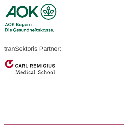
Logo – AOK Bayern
Logo - Medicalvalley
tranSektoris Partner:
Carl Remigius Medical School
WeACT Con
DGIV
HealthCare Futurists
Alexander Thamm GmbH
Hashtag Gesundheit
medzudo
HealthCorp Partners