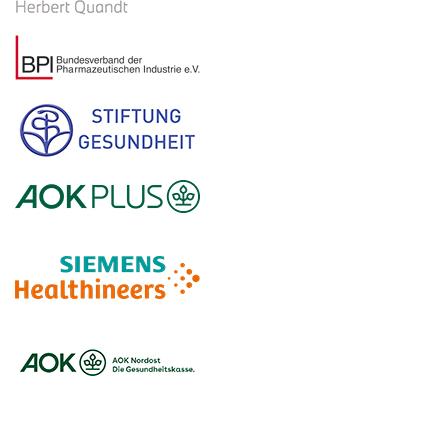
Logo – BMW Foundation Herbert Quandt
Logo – BDI Bundesverband der Pharmazeutischen Indust
Logo – Stiftung Gesundheit
Logo – AOK PLUS
Logo – Pierre Fabre Pharma
Logo – Siemens Healthineers
Logo – BARMER
Logo – AOK NORDOEST
Logo – IKK_Classic
Logo – AOK Rheinland/Hamburg