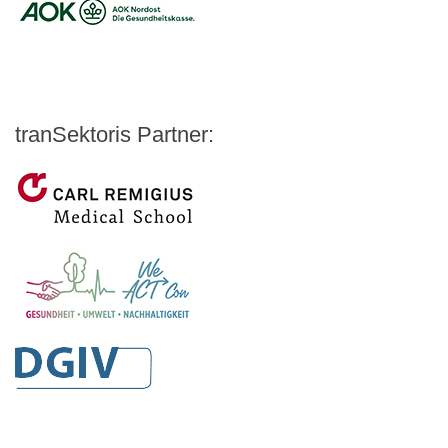
Logo – AOK NORDOEST
Logo – IKK_Classic
Logo – AOK Rheinland/Hamburg
Logo – AOK Bayern
Logo - Medicalvalley
tranSektoris Partner:
Carl Remigius Medical School
WeACT Con
DGIV
HealthCare Futurists
Alexander Thamm GmbH