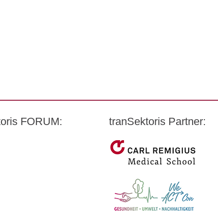
ktoris FORUM:
tranSektoris Partner:
t Quandt
Carl Remigius Medical Schoo
harmazeutischen Industrie e. V. (BPI)
WeACT Con