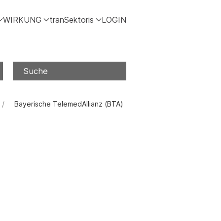
WIRKUNG
tranSektoris
LOGIN
Suche
Bayerische TelemedAllianz (BTA)