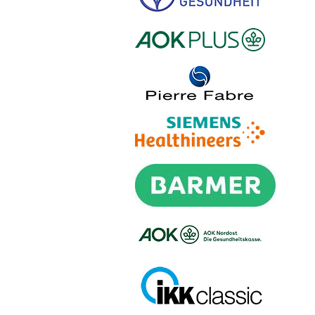
Logo – Stiftung Gesundheit
Logo – AOK PLUS
Logo – Pierre Fabre Pharma
Logo – Siemens Healthineers
Logo – BARMER
Logo – AOK NORDOEST
Logo – IKK_Classic