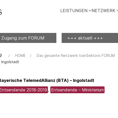
LEISTUNGEN
NETZWERK
Zugang zum FORUM
+++ aktuell +++
HOME
Das gesamte Netzwerk tranSektoris FORUM
– Ingolstadt
Bayerische TelemedAllianz (BTA) – Ingolstadt
Entsendende 2018-2019
,
Entsendende – Ministerium