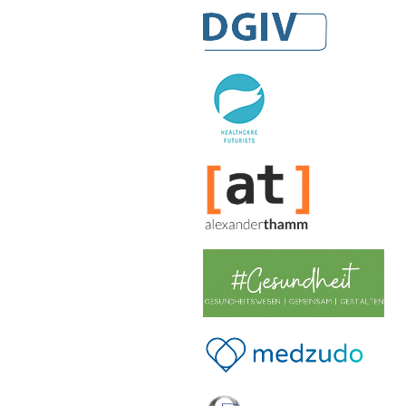
DGIV
HealthCare Futurists
Alexander Thamm GmbH
Hashtag Gesundheit
medzudo