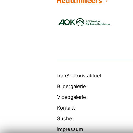
Logo – Siemens Healthineers
Logo – BARMER
Logo – AOK NORDOEST
Logo – IKK_Classic
Logo – AOK Rheinland/Hamburg
Logo – AOK Bayern
Logo - Medicalvalley
tranSektoris aktuell
Bildergalerie
Videogalerie
Kontakt
Suche
Impressum