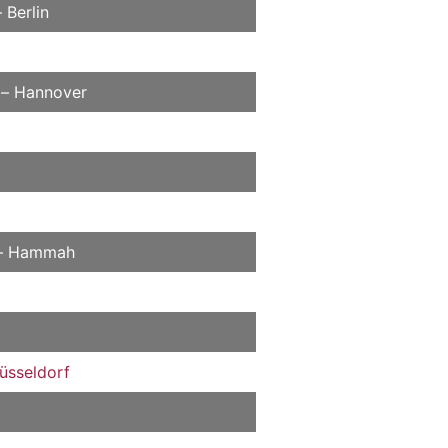
 Berlin
n – Hannover
. – Hammah
üsseldorf