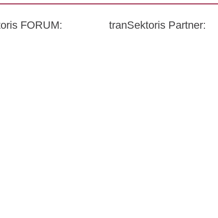
ktoris FORUM:
tranSektoris Partner:
Carl Remigius Medical Scho
t Quandt
WeACT Con
DGIV
HealthCare Futurists
Alexander Thamm GmbH
armazeutischen Industrie e. V. (BPI)
Hashtag Gesundheit
medzudo
HealthCorp Partners