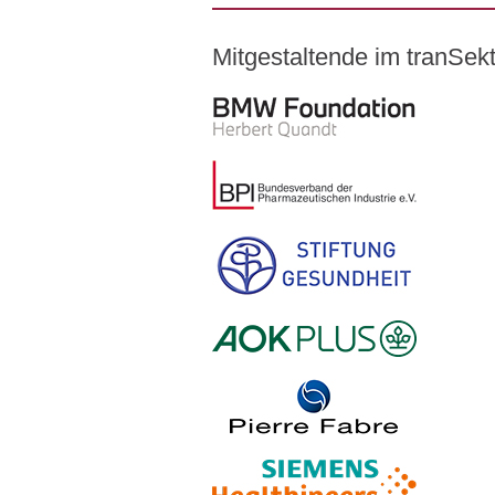
Mitgestaltende im tranSe
Logo – BMW Foundation Herber
Logo – BDI Bundesverband der Ph
Logo – Stiftung Gesundheit
Logo – AOK PLUS
Logo – Pierre Fabre Pharma