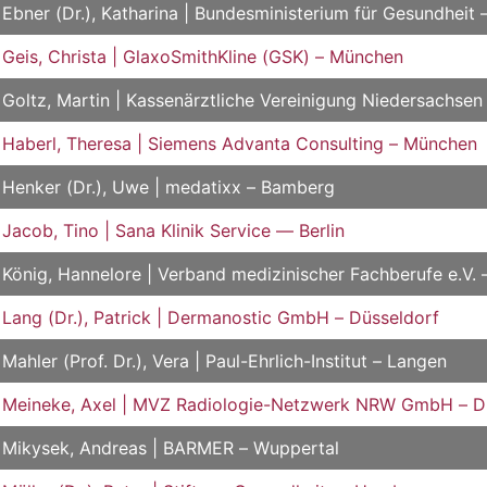
Ebner (Dr.), Katharina | Bundesministerium für Gesundheit –
Geis, Christa | GlaxoSmithKline (GSK) – München
Goltz, Martin | Kassenärztliche Vereinigung Niedersachse
Haberl, Theresa | Siemens Advanta Consulting – München
Henker (Dr.), Uwe | medatixx – Bamberg
Jacob, Tino | Sana Klinik Service — Berlin
König, Hannelore | Verband medizinischer Fachberufe e.V
Lang (Dr.), Patrick | Dermanostic GmbH – Düsseldorf
Mahler (Prof. Dr.), Vera | Paul-Ehrlich-Institut – Langen
Meineke, Axel | MVZ Radiologie-Netzwerk NRW GmbH – D
Mikysek, Andreas | BARMER – Wuppertal