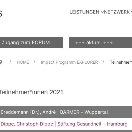
LEISTUNGEN
NETZWERK
Zugang zum FORUM
+++ aktuell +++
HOME
Impact Programm EXPLORER
Teilnehmer
Teilnehmer*innen 2021
Titel
Breddemann (Dr.), André | BARMER – Wuppertal
Dippe, Christoph Dippe | Stiftung Gesundheit – Hamburg