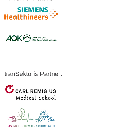
Logo – Siemens Healthineers
Logo – BARMER
Logo – AOK NORDOEST
Logo – IKK_Classic
Logo – AOK Rheinland/Hamburg
Logo – AOK Bayern
Logo - Medicalvalley
tranSektoris Partner:
Carl Remigius Medical School
WeACT Con