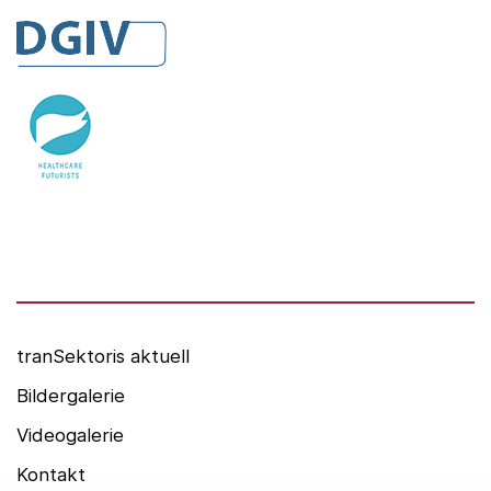
DGIV
HealthCare Futurists
Alexander Thamm GmbH
Hashtag Gesundheit
medzudo
HealthCorp Partners
tranSektoris aktuell
Bildergalerie
Videogalerie
Kontakt