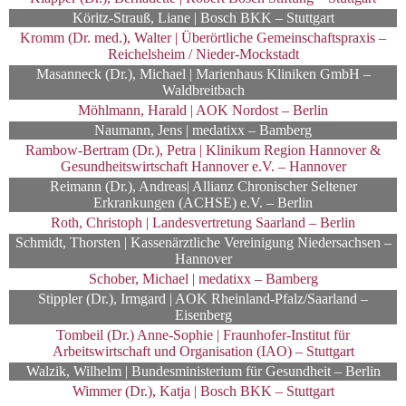
Köritz-Strauß, Liane | Bosch BKK – Stuttgart
Kromm (Dr. med.), Walter | Überörtliche Gemeinschaftspraxis –
Reichelsheim / Nieder-Mockstadt
Masanneck (Dr.), Michael | Marienhaus Kliniken GmbH –
Waldbreitbach
Möhlmann, Harald | AOK Nordost – Berlin
Naumann, Jens | medatixx – Bamberg
Rambow-Bertram (Dr.), Petra | Klinikum Region Hannover &
Gesundheitswirtschaft Hannover e.V. – Hannover
Reimann (Dr.), Andreas| Allianz Chronischer Seltener
Erkrankungen (ACHSE) e.V. – Berlin
Roth, Christoph | Landesvertretung Saarland – Berlin
Schmidt, Thorsten | Kassenärztliche Vereinigung Niedersachsen –
Hannover
Schober, Michael | medatixx – Bamberg
Stippler (Dr.), Irmgard | AOK Rheinland-Pfalz/Saarland –
Eisenberg
Tombeil (Dr.) Anne-Sophie | Fraunhofer-Institut für
Arbeitswirtschaft und Organisation (IAO) – Stuttgart
Walzik, Wilhelm | Bundesministerium für Gesundheit – Berlin
Wimmer (Dr.), Katja | Bosch BKK – Stuttgart