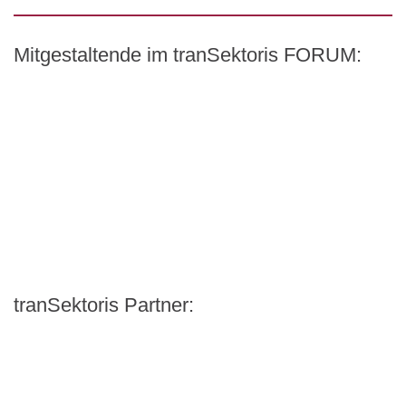
Mitgestaltende im tranSektoris FORUM:
Logo – BMW Foundation Herbert Quandt
Logo – BDI Bundesverband der Pharmazeutischen Indust
Logo – Stiftung Gesundheit
Logo – AOK PLUS
Logo – Pierre Fabre Pharma
Logo – Siemens Healthineers
Logo – BARMER
Logo – AOK NORDOEST
Logo – IKK_Classic
Logo – AOK Rheinland/Hamburg
Logo – AOK Bayern
Logo - Medicalvalley
tranSektoris Partner:
Carl Remigius Medical School
WeACT Con
DGIV
HealthCare Futurists