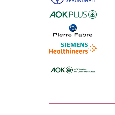
Logo – Stiftung Gesundheit
Logo – AOK PLUS
Logo – Pierre Fabre Pharma
Logo – Siemens Healthineers
Logo – BARMER
Logo – AOK NORDOEST
Logo – IKK_Classic
Logo – AOK Rheinland/Hamburg
Logo – AOK Bayern
Logo - Medicalvalley