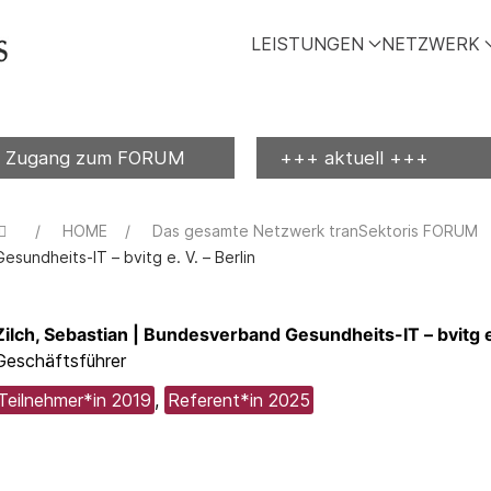
LEISTUNGEN
NETZWERK
Zugang zum FORUM
+++ aktuell +++
HOME
Das gesamte Netzwerk tranSektoris FORUM
Gesundheits-IT – bvitg e. V. – Berlin
Zilch, Sebastian | Bundesverband Gesundheits-IT – bvitg e.
Geschäftsführer
Teilnehmer*in 2019
,
Referent*in 2025