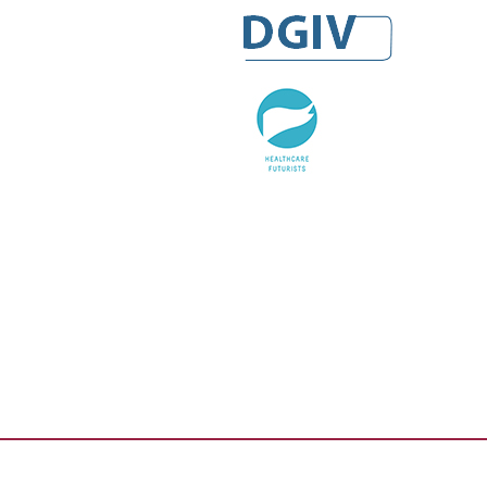
DGIV
HealthCare Futurists
Alexander Thamm GmbH
Hashtag Gesundheit
medzudo
HealthCorp Partners