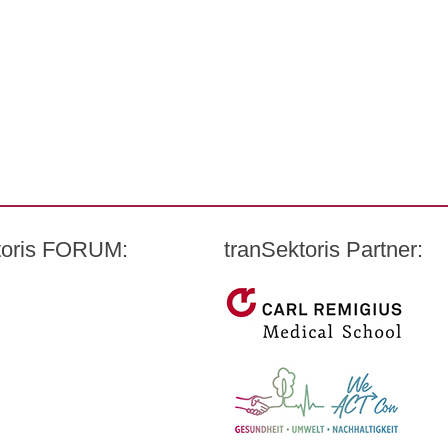
ktoris FORUM:
tranSektoris Partner:
t Quandt
Carl Remigius Medical Schoo
harmazeutischen Industrie e. V. (BPI)
WeACT Con