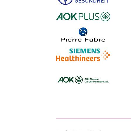
Logo – Stiftung Gesundheit
Logo – AOK PLUS
Logo – Pierre Fabre Pharma
Logo – Siemens Healthineers
Logo – BARMER
Logo – AOK NORDOEST
Logo – IKK_Classic
Logo – AOK Rheinland/Hamburg
Logo – AOK Bayern
Logo - Medicalvalley