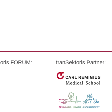
ktoris FORUM:
tranSektoris Partner:
t Quandt
Carl Remigius Medical Scho
armazeutischen Industrie e. V. (BPI)
WeACT Con