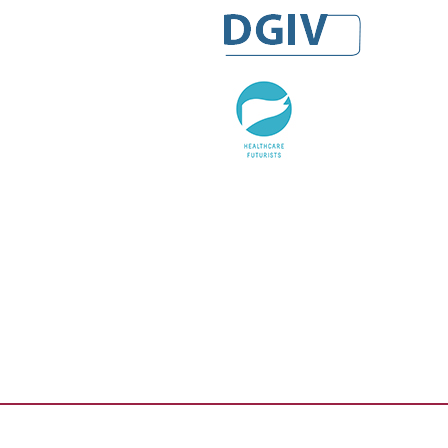
DGIV
HealthCare Futurists
Alexander Thamm GmbH
Hashtag Gesundheit
medzudo
HealthCorp Partners