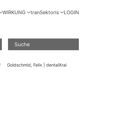
WIRKUNG
tranSektoris
LOGIN
Suche
Goldschmid, Felix | dentalXrai