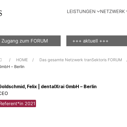
LEISTUNGEN
NETZWERK
Zugang zum FORUM
+++ aktuell +++
HOME
Das gesamte Netzwerk tranSektoris FORUM
GmbH – Berlin
Goldschmid, Felix | dentalXrai GmbH – Berlin
CEO
Referent*in 2021