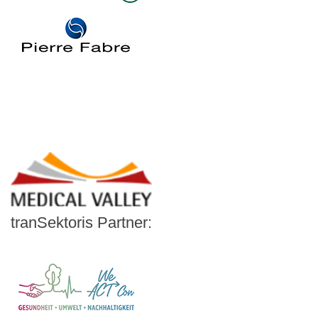
Logo – Pierre Fabre Pharma
Logo – Siemens Healthineers
Logo – BARMER
Logo – AOK NORDOEST
Logo – IKK_Classic
Logo – AOK Rheinland/Hamburg
Logo – AOK Bayern
Logo - Medicalvalley
tranSektoris Partner:
Carl Remigius Medical School
WeACT Con