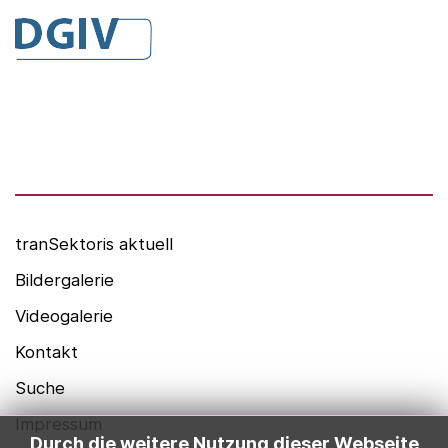
DGIV
HealthCare Futurists
Alexander Thamm GmbH
Hashtag Gesundheit
medzudo
HealthCorp Partners
tranSektoris aktuell
Bildergalerie
Videogalerie
Kontakt
Suche
Impressum
Durch die weitere Nutzung dieser Webseite