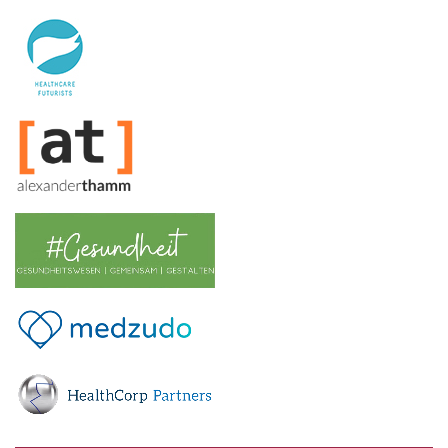
HealthCare Futurists
Alexander Thamm GmbH
Hashtag Gesundheit
medzudo
HealthCorp Partners