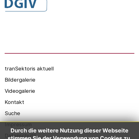
DGIV
HealthCare Futurists
Alexander Thamm GmbH
Hashtag Gesundheit
medzudo
HealthCorp Partners
tranSektoris aktuell
Bildergalerie
Videogalerie
Kontakt
Suche
Impressum
Durch die weitere Nutzung dieser Webseite
Datenschutz
stimmen Sie der Verwendung von Cookies zu.