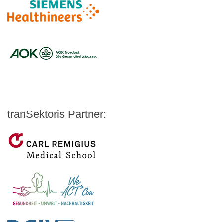
Logo – Siemens Healthineers
Logo – BARMER
Logo – AOK NORDOEST
Logo – IKK_Classic
Logo – AOK Rheinland/Hamburg
Logo – AOK Bayern
Logo - Medicalvalley
tranSektoris Partner:
Carl Remigius Medical School
WeACT Con