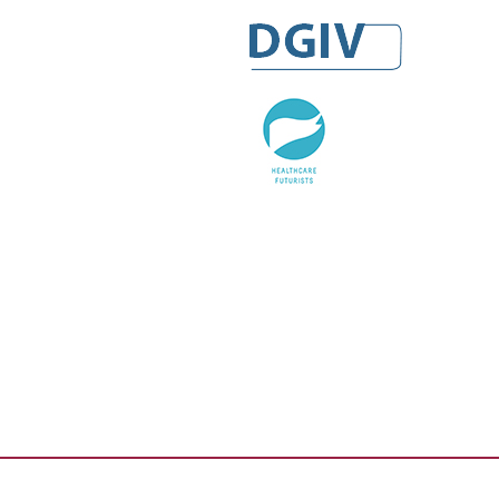
DGIV
HealthCare Futurists
Alexander Thamm GmbH
Hashtag Gesundheit
medzudo
HealthCorp Partners