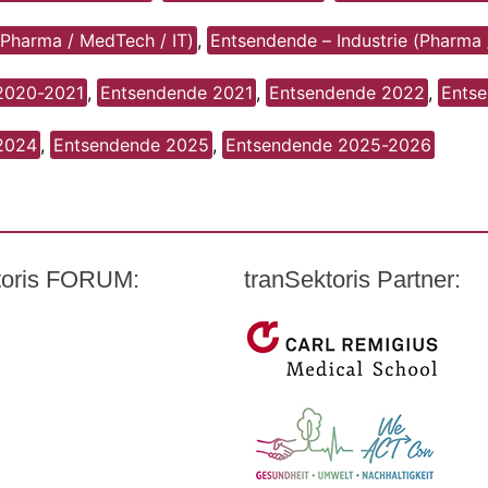
(Pharma / MedTech / IT)
,
Entsendende – Industrie (Pharma 
2020-2021
,
Entsendende 2021
,
Entsendende 2022
,
Ents
2024
,
Entsendende 2025
,
Entsendende 2025-2026
ktoris FORUM:
tranSektoris Partner:
t Quandt
Carl Remigius Medical Scho
armazeutischen Industrie e. V. (BPI)
WeACT Con