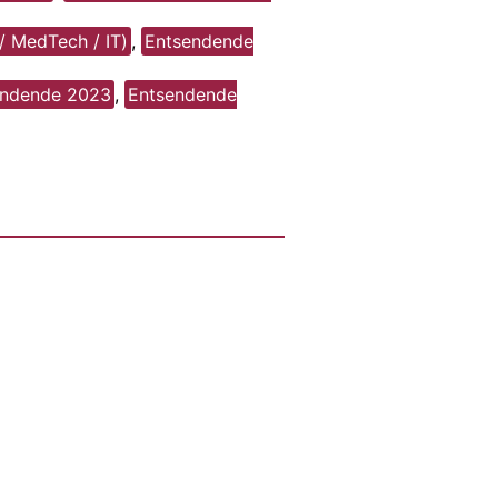
/ MedTech / IT)
,
Entsendende
endende 2023
,
Entsendende
ol