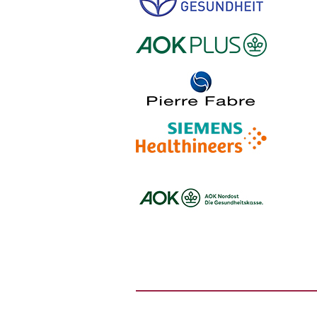
Logo – Stiftung Gesundheit
Logo – AOK PLUS
Logo – Pierre Fabre Pharma
Logo – Siemens Healthineers
Logo – BARMER
Logo – AOK NORDOEST
Logo – IKK_Classic
Logo – AOK Rheinland/Hamburg
Logo – AOK Bayern
Logo - Medicalvalley