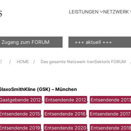
LEISTUNGEN
NETZWERK
Zugang zum FORUM
+++ aktuell +++
HOME
Das gesamte Netzwerk tranSektoris FORUM
GlaxoSmithKline (GSK) – München
Gastgebende 2012
,
Entsendende 2012
,
Entsendende 201
Entsendende 2015
,
Entsendende 2016
,
Entsendende 2017
Entsendende 2019
,
Entsendende 2020
,
Entsendende 201