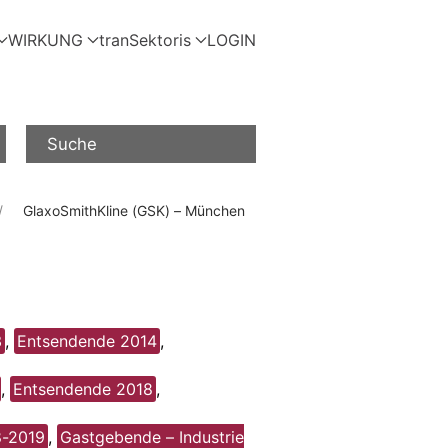
WIRKUNG
tranSektoris
LOGIN
Suche
GlaxoSmithKline (GSK) – München
3
,
Entsendende 2014
,
,
Entsendende 2018
,
8-2019
,
Gastgebende – Industrie